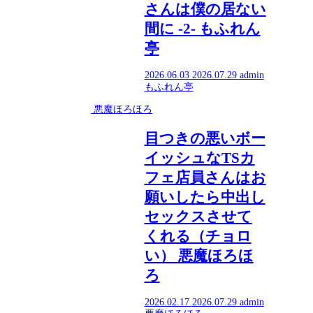
さんは僕の居ない
間に -2- もふれん
亭
2026.06.03
2026.07.29
admin
もふれん亭
悪魔ほろほろ
目つきの悪いボー
イッシュなTSカ
フェ店員さんはお
願いしたら中出し
セックスさせて
くれる（チョロ
い） 悪魔ほろほ
ろ
2026.02.17
2026.07.29
admin