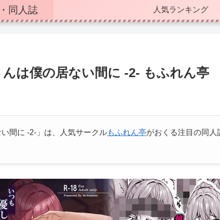
・同人誌
人気ランキング
んは僕の居ない間に -2- もふれん亭
間に -2-」は、人気サークル
もふれん亭
がおくる注目の同人