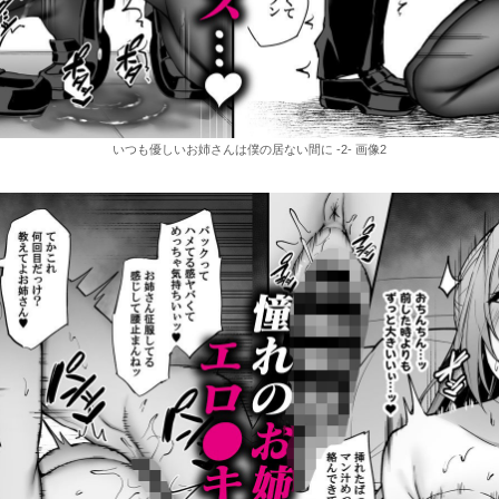
いつも優しいお姉さんは僕の居ない間に -2- 画像2