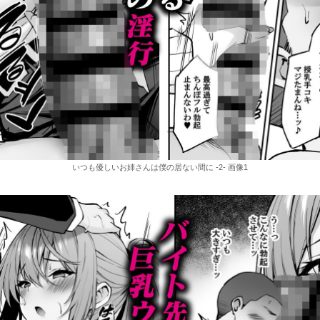
いつも優しいお姉さんは僕の居ない間に -2- 画像1